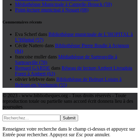
Médiathèque Municipale à Cappelle-Brouck (59)
Point-lecture municipal à Nouart (08)
Commentaires récents
Eva Scherf
dans
Bibliothèque municipale de L’HOPITAL à
L’Hôpital (57)
Cécile Nattero
dans
Bibliothèque Pierre Boulle à Avignon
(84)
francoise muller
dans
Médiathèque de Sartrouville à
Sartrouville (78)
Bernard GARDE
dans
Réseau de lecture Ambert Livradois
Forez à Ambert (63)
olivier lefebvre
dans
Bibliothèque de Belrupt Loisirs à
Belrupt-en-Verdunois (55)
© 2023 - www.bibliotheques.org - Tous droits réservés - Toute
reproduction totale ou partielle sans accord écrit donnera lieu à des
poursuites
Submit
Renseignez votre recherche dans le champ ci-dessus et appuyez sur
Entrée pour rechercher. Appuyez sur
Esc
pour annuler.