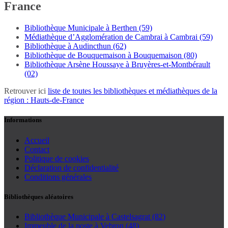
France
Bibliothèque Municipale à Berthen (59)
Médiathèque d’Agglomération de Cambrai à Cambrai (59)
Bibliothèque à Audincthun (62)
Bibliothèque de Bouquemaison à Bouquemaison (80)
Bibliothèque Arsène Houssaye à Bruyères-et-Montbérault
(02)
Retrouver ici
liste de toutes les bibliothèques et médiathèques de la
région : Hauts-de-France
Informations
Accueil
Contact
Politique de cookies
Déclaration de confidentialité
Conditions générales
Bibliothèques aléatoires
Bibliothèque Municipale à Castelsagrat (82)
Immeuble de la poste à Vebron (48)