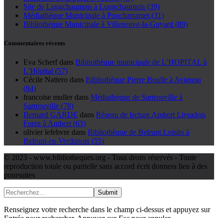
Site de Longchaumois à Longchaumois (39)
Médiathèque Municipale à Poucharramet (31)
Bibliothèque Municipale à Villeneuve-la-Guyard (89)
Commentaires récents
Eva Scherf
dans
Bibliothèque municipale de L’HOPITAL à
L’Hôpital (57)
Cécile Nattero
dans
Bibliothèque Pierre Boulle à Avignon
(84)
francoise muller
dans
Médiathèque de Sartrouville à
Sartrouville (78)
Bernard GARDE
dans
Réseau de lecture Ambert Livradois
Forez à Ambert (63)
olivier lefebvre
dans
Bibliothèque de Belrupt Loisirs à
Belrupt-en-Verdunois (55)
© 2023 - www.bibliotheques.org - Tous droits réservés - Toute
reproduction totale ou partielle sans accord écrit donnera lieu à des
poursuites
Submit
Renseignez votre recherche dans le champ ci-dessus et appuyez sur