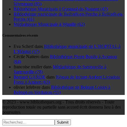
Sèvremont (85)
Bibliothèque Municipale à Gontaud-de-Nogaret (47)
Bibliothèque municipale de Belforêt-en-Perche à Belforêt-en-
Perche (61)
Médiathèque Municipale à Wimille (62)
Commentaires récents
Eva Scherf
dans
Bibliothèque municipale de L’HOPITAL à
L’Hôpital (57)
Cécile Nattero
dans
Bibliothèque Pierre Boulle à Avignon
(84)
francoise muller
dans
Médiathèque de Sartrouville à
Sartrouville (78)
Bernard GARDE
dans
Réseau de lecture Ambert Livradois
Forez à Ambert (63)
olivier lefebvre
dans
Bibliothèque de Belrupt Loisirs à
Belrupt-en-Verdunois (55)
© 2023 - www.bibliotheques.org - Tous droits réservés - Toute
reproduction totale ou partielle sans accord écrit donnera lieu à des
poursuites
Submit