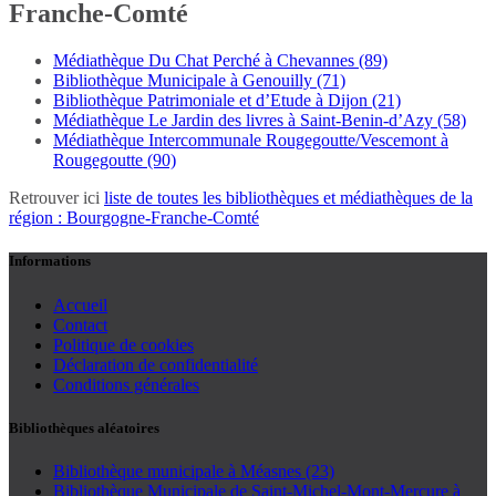
Franche-Comté
Médiathèque Du Chat Perché à Chevannes (89)
Bibliothèque Municipale à Genouilly (71)
Bibliothèque Patrimoniale et d’Etude à Dijon (21)
Médiathèque Le Jardin des livres à Saint-Benin-d’Azy (58)
Médiathèque Intercommunale Rougegoutte/Vescemont à
Rougegoutte (90)
Retrouver ici
liste de toutes les bibliothèques et médiathèques de la
région : Bourgogne-Franche-Comté
Informations
Accueil
Contact
Politique de cookies
Déclaration de confidentialité
Conditions générales
Bibliothèques aléatoires
Bibliothèque municipale à Méasnes (23)
Bibliothèque Municipale de Saint-Michel-Mont-Mercure à