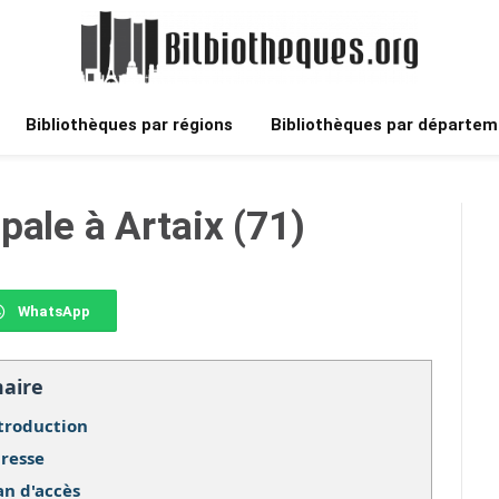
Bibliothèques par régions
Bibliothèques par départem
pale à Artaix (71)
WhatsApp
aire
troduction
resse
an d'accès