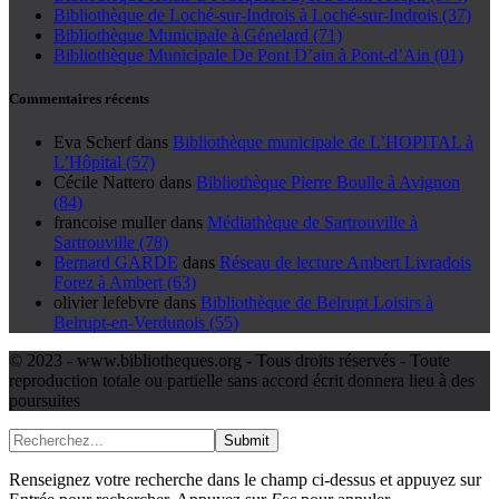
Bibliothèque de Loché-sur-Indrois à Loché-sur-Indrois (37)
Bibliothèque Municipale à Génelard (71)
Bibliothèque Municipale De Pont D’ain à Pont-d’Ain (01)
Commentaires récents
Eva Scherf
dans
Bibliothèque municipale de L’HOPITAL à
L’Hôpital (57)
Cécile Nattero
dans
Bibliothèque Pierre Boulle à Avignon
(84)
francoise muller
dans
Médiathèque de Sartrouville à
Sartrouville (78)
Bernard GARDE
dans
Réseau de lecture Ambert Livradois
Forez à Ambert (63)
olivier lefebvre
dans
Bibliothèque de Belrupt Loisirs à
Belrupt-en-Verdunois (55)
© 2023 - www.bibliotheques.org - Tous droits réservés - Toute
reproduction totale ou partielle sans accord écrit donnera lieu à des
poursuites
Submit
Renseignez votre recherche dans le champ ci-dessus et appuyez sur