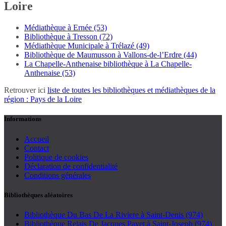
Loire
Médiathèque à Ernée (53)
Bibliothèque à Tresson (72)
Médiathèque Municipale à Trélazé (49)
Bibliothèque de Maumusson à Vallons-de-l’Erdre (44)
La Chapelle-Anthenaise bibliothèque à La Chapelle-
Anthenaise (53)
Retrouver ici
liste de toutes les bibliothèques et médiathèques de la
région : Pays de la Loire
Informations
Accueil
Contact
Politique de cookies
Déclaration de confidentialité
Conditions générales
Bibliothèques aléatoires
Bibliothèque Du Bas De La Riviere à Saint-Denis (974)
Bibliothèque Relais De Jacques Payet à Saint-Joseph (974)