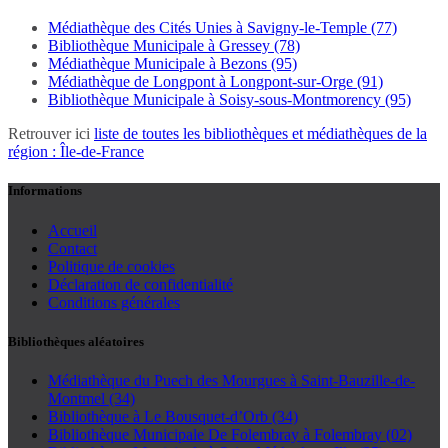
Médiathèque des Cités Unies à Savigny-le-Temple (77)
Bibliothèque Municipale à Gressey (78)
Médiathèque Municipale à Bezons (95)
Médiathèque de Longpont à Longpont-sur-Orge (91)
Bibliothèque Municipale à Soisy-sous-Montmorency (95)
Retrouver ici
liste de toutes les bibliothèques et médiathèques de la
région : Île-de-France
Informations
Accueil
Contact
Politique de cookies
Déclaration de confidentialité
Conditions générales
Bibliothèques aléatoires
Médiathèque du Puech des Mourgues à Saint-Bauzille-de-
Montmel (34)
Bibliothèque à Le Bousquet-d’Orb (34)
Bibliothèque Municipale De Folembray à Folembray (02)