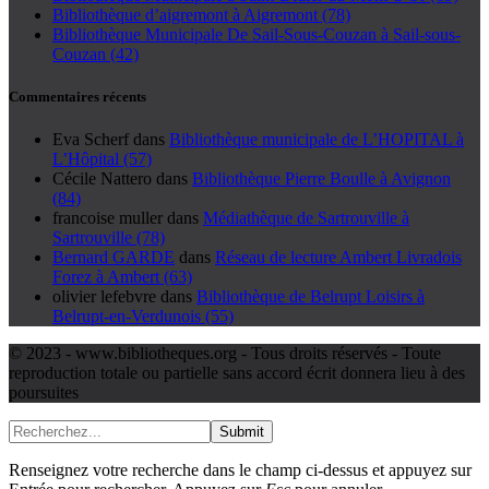
Bibliothèque d’aigremont à Aigremont (78)
Bibliothèque Municipale De Sail-Sous-Couzan à Sail-sous-
Couzan (42)
Commentaires récents
Eva Scherf
dans
Bibliothèque municipale de L’HOPITAL à
L’Hôpital (57)
Cécile Nattero
dans
Bibliothèque Pierre Boulle à Avignon
(84)
francoise muller
dans
Médiathèque de Sartrouville à
Sartrouville (78)
Bernard GARDE
dans
Réseau de lecture Ambert Livradois
Forez à Ambert (63)
olivier lefebvre
dans
Bibliothèque de Belrupt Loisirs à
Belrupt-en-Verdunois (55)
© 2023 - www.bibliotheques.org - Tous droits réservés - Toute
reproduction totale ou partielle sans accord écrit donnera lieu à des
poursuites
Submit
Renseignez votre recherche dans le champ ci-dessus et appuyez sur