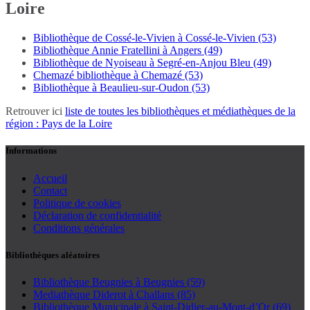
Loire
Bibliothèque de Cossé-le-Vivien à Cossé-le-Vivien (53)
Bibliothèque Annie Fratellini à Angers (49)
Bibliothèque de Nyoiseau à Segré-en-Anjou Bleu (49)
Chemazé bibliothèque à Chemazé (53)
Bibliothèque à Beaulieu-sur-Oudon (53)
Retrouver ici
liste de toutes les bibliothèques et médiathèques de la
région : Pays de la Loire
Informations
Accueil
Contact
Politique de cookies
Déclaration de confidentialité
Conditions générales
Bibliothèques aléatoires
Bibliothèque Beugnies à Beugnies (59)
Mediathèque Diderot à Challans (85)
Bibliothèque Municipale à Saint-Didier-au-Mont-d’Or (69)