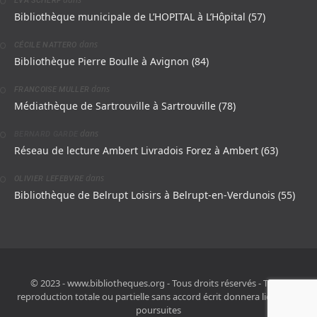
EVA SCHERF
Bibliothèque municipale de L’HOPITAL à L’Hôpital (57)
dans
CÉCILE NATTERO
Bibliothèque Pierre Boulle à Avignon (84)
dans
FRANCOISE MULLER
Médiathèque de Sartrouville à Sartrouville (78)
dans
BERNARD GARDE
Réseau de lecture Ambert Livradois Forez à Ambert (63)
dans
OLIVIER LEFEBVRE
Bibliothèque de Belrupt Loisirs à Belrupt-en-Verdunois (55)
© 2023 - www.bibliotheques.org - Tous droits réservés - Toute
reproduction totale ou partielle sans accord écrit donnera lieu à des
poursuites