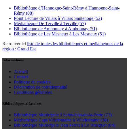
Bibliothèque d’Hannogne-Saint-Rémy à Hannogne-Saint-
Rémy (08)
Point Lecture de Villars à Villars-Santenoge (52)
Médiathèque De Terville à Terville (57)
Bibliothèque de Ambonnay à Ambonnay (51)
Bibliothèque de Les Mesneux à Les Mesneux (51)
Retrouver ici
liste de toutes les bibliothèques et médiathèques de la
région : Grand Est
Informations
Accueil
Contact
Politique de cookies
Déclaration de confidentialité
Conditions générales
Bibliothèques aléatoires
Bibliothèque Municipale à Saint-Jean-de-la-Porte (73)
Médiathèque Capi Villefontaine à Villefontaine (38)
Bibliothèque Municipale Jean Ferrat à Le Brusquet (04)