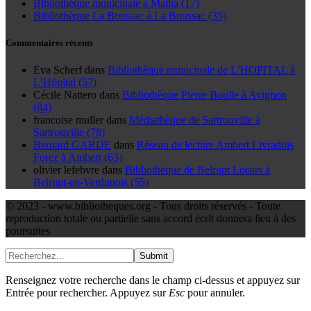
Bibliothèque municipale à Matha (17)
Bibliothèque La Boussac à La Boussac (35)
Commentaires récents
Eva Scherf
dans
Bibliothèque municipale de L’HOPITAL à
L’Hôpital (57)
Cécile Nattero
dans
Bibliothèque Pierre Boulle à Avignon
(84)
francoise muller
dans
Médiathèque de Sartrouville à
Sartrouville (78)
Bernard GARDE
dans
Réseau de lecture Ambert Livradois
Forez à Ambert (63)
olivier lefebvre
dans
Bibliothèque de Belrupt Loisirs à
Belrupt-en-Verdunois (55)
© 2023 - www.bibliotheques.org - Tous droits réservés - Toute
reproduction totale ou partielle sans accord écrit donnera lieu à des
poursuites
Submit
Renseignez votre recherche dans le champ ci-dessus et appuyez sur
Entrée pour rechercher. Appuyez sur
Esc
pour annuler.