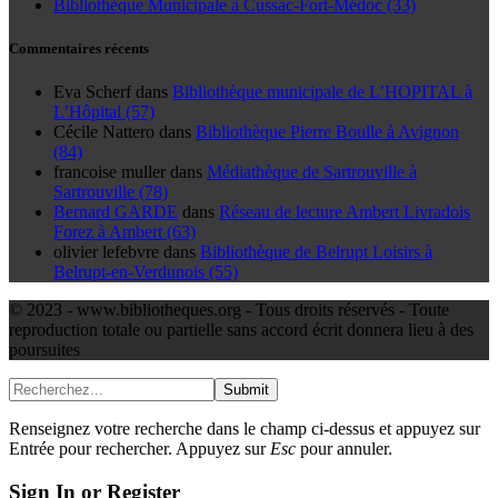
Bibliothèque Municipale à Cussac-Fort-Médoc (33)
Commentaires récents
Eva Scherf
dans
Bibliothèque municipale de L’HOPITAL à
L’Hôpital (57)
Cécile Nattero
dans
Bibliothèque Pierre Boulle à Avignon
(84)
francoise muller
dans
Médiathèque de Sartrouville à
Sartrouville (78)
Bernard GARDE
dans
Réseau de lecture Ambert Livradois
Forez à Ambert (63)
olivier lefebvre
dans
Bibliothèque de Belrupt Loisirs à
Belrupt-en-Verdunois (55)
© 2023 - www.bibliotheques.org - Tous droits réservés - Toute
reproduction totale ou partielle sans accord écrit donnera lieu à des
poursuites
Submit
Renseignez votre recherche dans le champ ci-dessus et appuyez sur
Entrée pour rechercher. Appuyez sur
Esc
pour annuler.
Sign In or Register