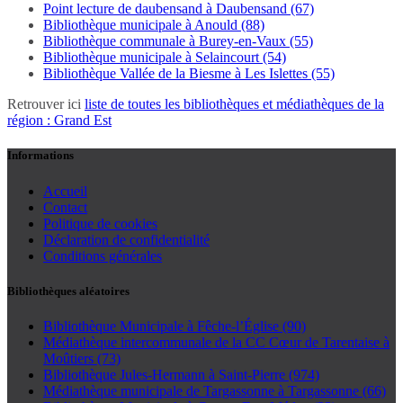
Point lecture de daubensand à Daubensand (67)
Bibliothèque municipale à Anould (88)
Bibliothèque communale à Burey-en-Vaux (55)
Bibliothèque municipale à Selaincourt (54)
Bibliothèque Vallée de la Biesme à Les Islettes (55)
Retrouver ici
liste de toutes les bibliothèques et médiathèques de la
région : Grand Est
Informations
Accueil
Contact
Politique de cookies
Déclaration de confidentialité
Conditions générales
Bibliothèques aléatoires
Bibliothèque Municipale à Fêche-l’Église (90)
Médiathèque intercommunale de la CC Cœur de Tarentaise à
Moûtiers (73)
Bibliothèque Jules-Hermann à Saint-Pierre (974)
Médiathèque municipale de Targassonne à Targassonne (66)