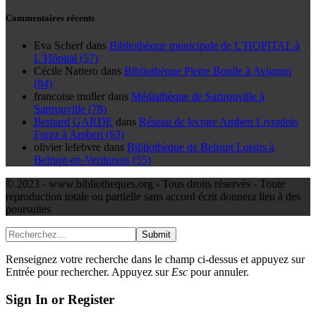
Commentaires récents
Eva Scherf
dans
Bibliothèque municipale de L’HOPITAL à
L’Hôpital (57)
Cécile Nattero
dans
Bibliothèque Pierre Boulle à Avignon
(84)
francoise muller
dans
Médiathèque de Sartrouville à
Sartrouville (78)
Bernard GARDE
dans
Réseau de lecture Ambert Livradois
Forez à Ambert (63)
olivier lefebvre
dans
Bibliothèque de Belrupt Loisirs à
Belrupt-en-Verdunois (55)
© 2023 - www.bibliotheques.org - Tous droits réservés - Toute
reproduction totale ou partielle sans accord écrit donnera lieu à des
poursuites
Submit
Renseignez votre recherche dans le champ ci-dessus et appuyez sur
Entrée pour rechercher. Appuyez sur
Esc
pour annuler.
Sign In or Register