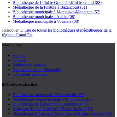
Bibliothèque de Liffol le Grand à Liffol-le-Grand (88)
Médiathèque de la Filature à Bazancourt (51)
Bibliothèque municipale à Montois-la-Montagne (57)
Bibliothèque municipale à Asfeld (08)
Médiathèque municipale à Vouziers (08)
Retrouver ici
liste de toutes les bibliothèques et médiathèques de la
région : Grand Est
Informations
Accueil
Contact
Politique de cookies
Déclaration de confidentialité
Conditions générales
Bibliothèques aléatoires
Bibliothèque municipale à Heuqueville (27)
Médiathèque Departementale à Montbrison (42)
Bibliothèque de Laussonne à Laussonne (43)
Parné-sur-Roc bibliothèque à Parné-sur-Roc (53)
Médiathèque Municipale Marie-Louise Boinier à Cerny (91)