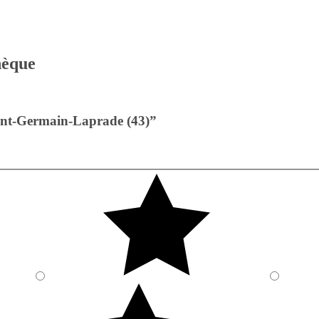
thèque
int-Germain-Laprade (43)”