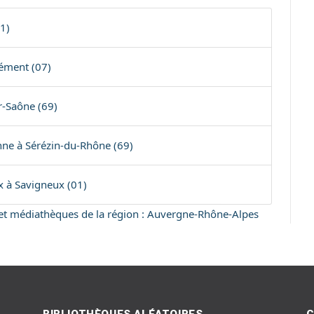
1)
lément (07)
r-Saône (69)
nne à Sérézin-du-Rhône (69)
x à Savigneux (01)
s et médiathèques de la région : Auvergne-Rhône-Alpes
BIBLIOTHÈQUES ALÉATOIRES
C