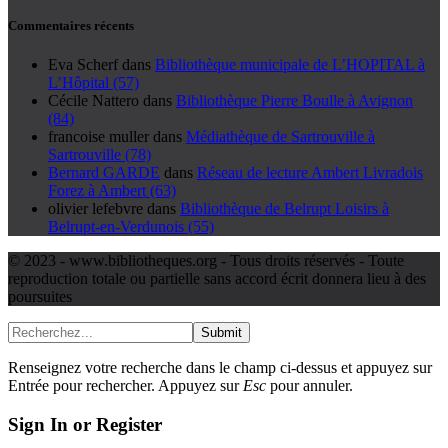
Commentaires récents
Eva Scherf
dans
Bibliothèque municipale de L’HOPITAL à
L’Hôpital (57)
Cécile Nattero
dans
Bibliothèque Pierre Boulle à Avignon
(84)
francoise muller
dans
Médiathèque de Sartrouville à
Sartrouville (78)
Bernard GARDE
dans
Réseau de lecture Ambert Livradois
Forez à Ambert (63)
olivier lefebvre
dans
Bibliothèque de Belrupt Loisirs à
Belrupt-en-Verdunois (55)
© 2023 - www.bibliotheques.org - Tous droits réservés - Toute
reproduction totale ou partielle sans accord écrit donnera lieu à des
poursuites
Submit
Renseignez votre recherche dans le champ ci-dessus et appuyez sur
Entrée pour rechercher. Appuyez sur
Esc
pour annuler.
Sign In or Register