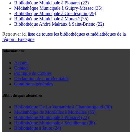
Bibliothèque Municipale à Plouaret (22)
Médiathèque Municipale à Guipry-Messac (35)
Bibliothèque Municipale à Guerlesquin (29)
Biblitohèque Municipale à Mouazé (35)
Bibliothèque André Malraux à Saint-Brieuc (22)
Retrouver ici
liste de toutes les bibliothèques et médiathèques de la
région : Bretagne
Informations
Accueil
Contact
Politique de cookies
Déclaration de confidentialité
Conditions générales
Bibliothèques aléatoires
Bibliothèque De La Vernarède à Chamborigaud (30)
Mediathèque de Mordelles à Mordelles (35)
Bibliothèque Municipale à Plouaret (22)
Bibliothèque Municipale à Séchilienne (38)
Bibliothèque à Jaure (24)