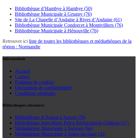
Bibliothèque d’Hambye à Hambye (50)
Bibliothèque Municipale à Grugny (76)
Site de La Chapelle d’Andaine à Rives d’Andaine (61)
Bibliothèque Municipale Condorcet à Montivilliers (76)
Bibliothèque Municipale à Hénouville (76)
Retrouver ici
liste de toutes les bibliothèques et médiathèques de la
région : Normandie
Informations
Accueil
Contact
Politique de cookies
Déclaration de confidentialité
Conditions générales
Bibliothèques aléatoires
Bibliothèque d’Auxon à Auxon (70)
Bibliothèque Jean-Marie Pelt à Réchicourt-le-Château (57)
Médiathèque Municipale à Sorgues (84)
Médiathèque Municipale à Salies-du-Salat (31)