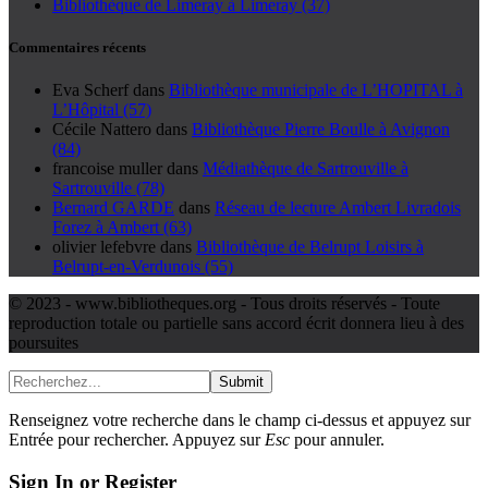
Bibliothèque de Limeray à Limeray (37)
Commentaires récents
Eva Scherf
dans
Bibliothèque municipale de L’HOPITAL à
L’Hôpital (57)
Cécile Nattero
dans
Bibliothèque Pierre Boulle à Avignon
(84)
francoise muller
dans
Médiathèque de Sartrouville à
Sartrouville (78)
Bernard GARDE
dans
Réseau de lecture Ambert Livradois
Forez à Ambert (63)
olivier lefebvre
dans
Bibliothèque de Belrupt Loisirs à
Belrupt-en-Verdunois (55)
© 2023 - www.bibliotheques.org - Tous droits réservés - Toute
reproduction totale ou partielle sans accord écrit donnera lieu à des
poursuites
Submit
Renseignez votre recherche dans le champ ci-dessus et appuyez sur
Entrée pour rechercher. Appuyez sur
Esc
pour annuler.
Sign In or Register