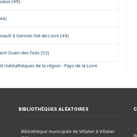
queux (49)
(44)
nault à Gennes-Val-de-Loire (49)
aint-Ouën-des-Toits (53)
 et médiathèques de la région : Pays de la Loire
BIBLIOTHÈQUES ALÉATOIRES
C
E
Bibliothèque municipale de Villalier à Villalier
B