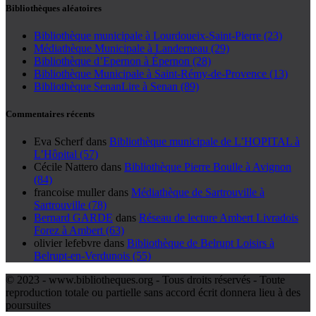
Bibliothèques aléatoires
Bibliothèque municipale à Lourdoueix-Saint-Pierre (23)
Médiathèque Municipale à Landerneau (29)
Bibliothèque d’Epernon à Épernon (28)
Bibliothèque Municipale à Saint-Rémy-de-Provence (13)
Bibliothèque SenanLire à Senan (89)
Commentaires récents
Eva Scherf
dans
Bibliothèque municipale de L’HOPITAL à
L’Hôpital (57)
Cécile Nattero
dans
Bibliothèque Pierre Boulle à Avignon
(84)
francoise muller
dans
Médiathèque de Sartrouville à
Sartrouville (78)
Bernard GARDE
dans
Réseau de lecture Ambert Livradois
Forez à Ambert (63)
olivier lefebvre
dans
Bibliothèque de Belrupt Loisirs à
Belrupt-en-Verdunois (55)
© 2023 - www.bibliotheques.org - Tous droits réservés - Toute
reproduction totale ou partielle sans accord écrit donnera lieu à des
poursuites