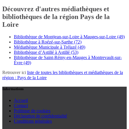
Découvrez d'autres médiathèques et
bibliothèques de la région Pays de la
Loire
Bibliothèque de Montjean-sur-Loire à Mauges-sur-Loire (49)
Bibliothèque à Roézé-sur-Sarthe (72)
Médiathèque Municipale à Trélazé (49)
Bibliothèque d’Astillé à Astillé (53)
Bibliothèque de Saint-Rémy-en-Mauges à Montrevault-sur-
Èvre (49)
Retrouver ici
liste de toutes les bibliothèques et médiathèques de la
région : Pays de la Loire
Informations
Accueil
Contact
Politique de cookies
Déclaration de confidentialité
Conditions générales