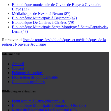
Bibliothèque municipale de Civrac de Blaye à Civrac-de-
Blaye (33)
Médiathèque de Nexon à Nexon (87)
Bibliothèque Municipale à Bajamont (47)
Bibliothèque De Cirières à Cirières (79)
Bibliothèque Municipale Serge Montigny à Saint-Caprais-de-
Lerm (47)
Retrouver ici
liste de toutes les bibliothèques et médiathèques de la
région : Nouvelle-Aquitaine
Informations
Accueil
Contact
Politique de cookies
Déclaration de confidentialité
Conditions générales
Bibliothèques aléatoires
Point lecture à Faux-Villecerf (10)
Bibliothèque Municipale à Boran-sur-Oise (60)
Mairie du Bouchaud à Le Bouchaud (03)