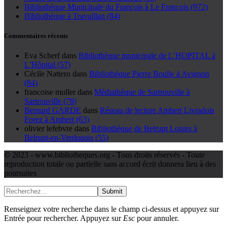
Bibliothèque Municipale du François à Le François (972)
Bibliothèque à Travaillan (84)
Commentaires récents
Eva Scherf
dans
Bibliothèque municipale de L’HOPITAL à
L’Hôpital (57)
Cécile Nattero
dans
Bibliothèque Pierre Boulle à Avignon
(84)
francoise muller
dans
Médiathèque de Sartrouville à
Sartrouville (78)
Bernard GARDE
dans
Réseau de lecture Ambert Livradois
Forez à Ambert (63)
olivier lefebvre
dans
Bibliothèque de Belrupt Loisirs à
Belrupt-en-Verdunois (55)
© 2023 - www.bibliotheques.org - Tous droits réservés - Toute
reproduction totale ou partielle sans accord écrit donnera lieu à des
poursuites
Submit
Renseignez votre recherche dans le champ ci-dessus et appuyez sur
Entrée pour rechercher. Appuyez sur
Esc
pour annuler.