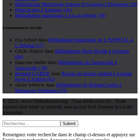
Bibliothèque Municipale Annexe St Georges à Périgueux (24)
Point lecture à Santenay (41)
Médiathèque municipale à Aix-en-Pévèle (59)
Commentaires récents
Eva Scherf
dans
Bibliothèque municipale de L’HOPITAL à
L’Hôpital (57)
Cécile Nattero
dans
Bibliothèque Pierre Boulle à Avignon
(84)
francoise muller
dans
Médiathèque de Sartrouville à
Sartrouville (78)
Bernard GARDE
dans
Réseau de lecture Ambert Livradois
Forez à Ambert (63)
olivier lefebvre
dans
Bibliothèque de Belrupt Loisirs à
Belrupt-en-Verdunois (55)
© 2023 - www.bibliotheques.org - Tous droits réservés - Toute
reproduction totale ou partielle sans accord écrit donnera lieu à des
poursuites
Submit
Renseignez votre recherche dans le champ ci-dessus et appuyez sur