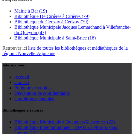
Mairie à Bar (19)
Bibliothèque De Cirières à Cirières (79)
Bibliothèque de Cerizay à Cerizay (79)
Bibliothèque Municipale Jacques Lemarchand à Villefranche-
du-Queyran (47)
Bibliothèque Municipale à Saint-Brice (16)
Retrouver ici
liste de toutes les bibliothèques et médiathèques de la
région : Nouvelle-Aquitaine
Informations
Accueil
Contact
Politique de cookies
Déclaration de confidentialité
Conditions générales
Bibliothèques aléatoires
Bibliothèque Municipale à Quemper-Guézennec (22)
Bibliothèque Intercommunale – SIVOS à Noiron-sous-
Gevrey (21)