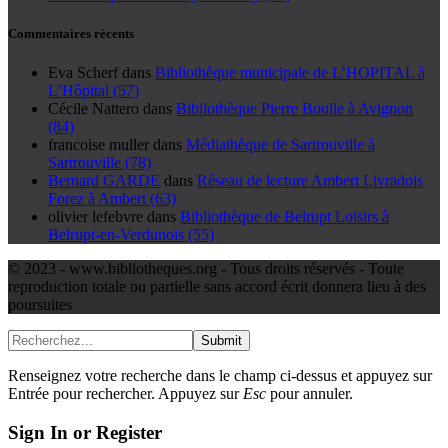
Commentaires récents
Eva Scherf
dans
Bibliothèque municipale de L’HOPITAL à
L’Hôpital (57)
Cécile Nattero
dans
Bibliothèque Pierre Boulle à Avignon
(84)
francoise muller
dans
Médiathèque de Sartrouville à
Sartrouville (78)
Bernard GARDE
dans
Réseau de lecture Ambert Livradois
Forez à Ambert (63)
olivier lefebvre
dans
Bibliothèque de Belrupt Loisirs à
Belrupt-en-Verdunois (55)
© 2023 - www.bibliotheques.org - Tous droits réservés - Toute
reproduction totale ou partielle sans accord écrit donnera lieu à des
poursuites
Submit
Renseignez votre recherche dans le champ ci-dessus et appuyez sur
Entrée pour rechercher. Appuyez sur
Esc
pour annuler.
Sign In or Register