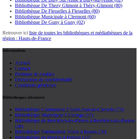
Bibliothèque De Thezy Glimont à Thézy-Glimont (80)
Bibliothèque De Flesselles à Flesselles (80)
Bibliothèque Municipale à Clermont (60)
Bibliothèque De Guny à Guny (02)
Retrouver ici
liste de toutes les bibliothèques et médiathèques de la
région : Hauts-de-France
Informations
Accueil
Contact
Politique de cookies
Déclaration de confidentialité
Conditions générales
Bibliothèques aléatoires
Bibliothèque Communale à Saint-Jean-de-Chevelu (73)
Bibliothèque Municipale à Elzange (57)
Bibliothèque de Berchères-les-Pierres à Berchères-les-Pierres
(28)
Bibliothèque Patrimoniale Villon à Rouen (76)
Bibliothèque de Pouzay à Pouzay (37)