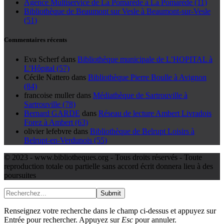
Agence Multiservice de La Pomarède à La Pomarède (11)
Bibliothèque de Beaumont sur Vesle à Beaumont-sur-Vesle
(51)
Commentaires récents
Eva Scherf
dans
Bibliothèque municipale de L’HOPITAL à
L’Hôpital (57)
Cécile Nattero
dans
Bibliothèque Pierre Boulle à Avignon
(84)
francoise muller
dans
Médiathèque de Sartrouville à
Sartrouville (78)
Bernard GARDE
dans
Réseau de lecture Ambert Livradois
Forez à Ambert (63)
olivier lefebvre
dans
Bibliothèque de Belrupt Loisirs à
Belrupt-en-Verdunois (55)
© 2023 - www.bibliotheques.org - Tous droits réservés - Toute
reproduction totale ou partielle sans accord écrit donnera lieu à des
poursuites
Submit
Renseignez votre recherche dans le champ ci-dessus et appuyez sur
Entrée pour rechercher. Appuyez sur
Esc
pour annuler.