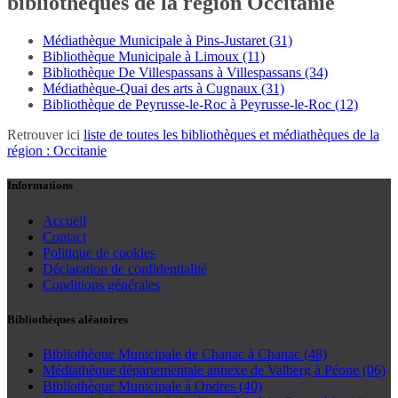
bibliothèques de la région Occitanie
Médiathèque Municipale à Pins-Justaret (31)
Bibliothèque Municipale à Limoux (11)
Bibliothèque De Villespassans à Villespassans (34)
Médiathèque-Quai des arts à Cugnaux (31)
Bibliothèque de Peyrusse-le-Roc à Peyrusse-le-Roc (12)
Retrouver ici
liste de toutes les bibliothèques et médiathèques de la
région : Occitanie
Informations
Accueil
Contact
Politique de cookies
Déclaration de confidentialité
Conditions générales
Bibliothèques aléatoires
Bibliothèque Municipale de Chanac à Chanac (48)
Médiathèque départementale annexe de Valberg à Péone (06)
Bibliothèque Municipale à Ondres (40)