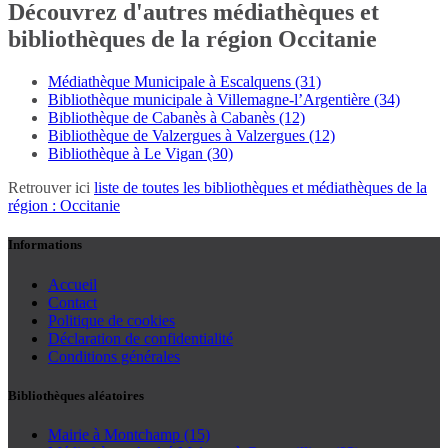
Découvrez d'autres médiathèques et
bibliothèques de la région Occitanie
Médiathèque Municipale à Escalquens (31)
Bibliothèque municipale à Villemagne-l’Argentière (34)
Bibliothèque de Cabanès à Cabanès (12)
Bibliothèque de Valzergues à Valzergues (12)
Bibliothèque à Le Vigan (30)
Retrouver ici
liste de toutes les bibliothèques et médiathèques de la
région : Occitanie
Informations
Accueil
Contact
Politique de cookies
Déclaration de confidentialité
Conditions générales
Bibliothèques aléatoires
Mairie à Montchamp (15)