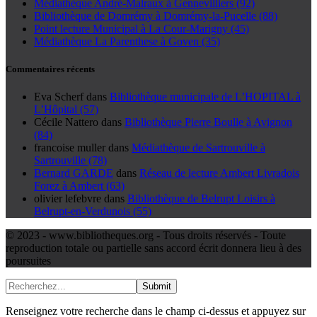
Médiathèque André-Malraux à Gennevilliers (92)
Bibliothèque de Domrémy à Domrémy-la-Pucelle (88)
Point lecture Municipal à La Cour-Marigny (45)
Médiathèque La Parenthese à Goven (35)
Commentaires récents
Eva Scherf
dans
Bibliothèque municipale de L’HOPITAL à
L’Hôpital (57)
Cécile Nattero
dans
Bibliothèque Pierre Boulle à Avignon
(84)
francoise muller
dans
Médiathèque de Sartrouville à
Sartrouville (78)
Bernard GARDE
dans
Réseau de lecture Ambert Livradois
Forez à Ambert (63)
olivier lefebvre
dans
Bibliothèque de Belrupt Loisirs à
Belrupt-en-Verdunois (55)
© 2023 - www.bibliotheques.org - Tous droits réservés - Toute
reproduction totale ou partielle sans accord écrit donnera lieu à des
poursuites
Submit
Renseignez votre recherche dans le champ ci-dessus et appuyez sur