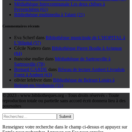
Médiathèque Intercommunale Les deux chênes à
Pervenchères (61)
Bibliothèque multimedia à Talant (21)
Commentaires récents
Eva Scherf
dans
Bibliothèque municipale de L’HOPITAL à
L’Hôpital (57)
Cécile Nattero
dans
Bibliothèque Pierre Boulle à Avignon
(84)
francoise muller
dans
Médiathèque de Sartrouville à
Sartrouville (78)
Bernard GARDE
dans
Réseau de lecture Ambert Livradois
Forez à Ambert (63)
olivier lefebvre
dans
Bibliothèque de Belrupt Loisirs à
Belrupt-en-Verdunois (55)
© 2023 - www.bibliotheques.org - Tous droits réservés - Toute
reproduction totale ou partielle sans accord écrit donnera lieu à des
poursuites
Submit
Renseignez votre recherche dans le champ ci-dessus et appuyez sur