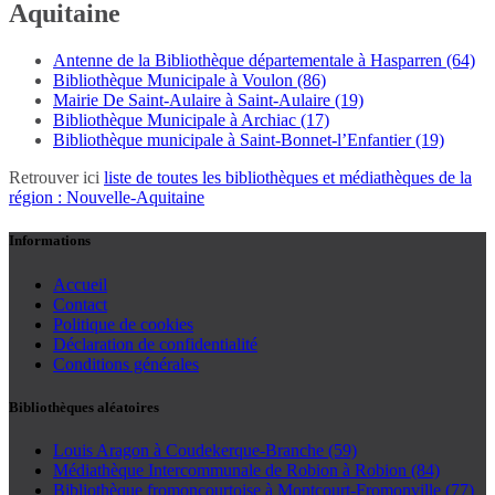
Aquitaine
Antenne de la Bibliothèque départementale à Hasparren (64)
Bibliothèque Municipale à Voulon (86)
Mairie De Saint-Aulaire à Saint-Aulaire (19)
Bibliothèque Municipale à Archiac (17)
Bibliothèque municipale à Saint-Bonnet-l’Enfantier (19)
Retrouver ici
liste de toutes les bibliothèques et médiathèques de la
région : Nouvelle-Aquitaine
Informations
Accueil
Contact
Politique de cookies
Déclaration de confidentialité
Conditions générales
Bibliothèques aléatoires
Louis Aragon à Coudekerque-Branche (59)
Médiathèque Intercommunale de Robion à Robion (84)
Bibliothèque fromoncourtoise à Montcourt-Fromonville (77)