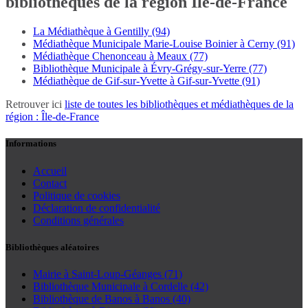
bibliothèques de la région Île-de-France
La Médiathèque à Gentilly (94)
Médiathèque Municipale Marie-Louise Boinier à Cerny (91)
Médiathèque Chenonceau à Meaux (77)
Bibliothèque Municipale à Évry-Grégy-sur-Yerre (77)
Médiathèque de Gif-sur-Yvette à Gif-sur-Yvette (91)
Retrouver ici
liste de toutes les bibliothèques et médiathèques de la
région : Île-de-France
Informations
Accueil
Contact
Politique de cookies
Déclaration de confidentialité
Conditions générales
Bibliothèques aléatoires
Mairie à Saint-Loup-Géanges (71)
Bibliothèque Municipale à Cordelle (42)
Bibliothèque de Banos à Banos (40)