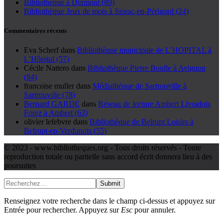
Bibliothèque à Dixmont (89)
Bibliothèque Jeux de mots à Siorac-en-Périgord (24)
Commentaires récents
Eva Scherf
dans
Bibliothèque municipale de L’HOPITAL à
L’Hôpital (57)
Cécile Nattero
dans
Bibliothèque Pierre Boulle à Avignon
(84)
francoise muller
dans
Médiathèque de Sartrouville à
Sartrouville (78)
Bernard GARDE
dans
Réseau de lecture Ambert Livradois
Forez à Ambert (63)
olivier lefebvre
dans
Bibliothèque de Belrupt Loisirs à
Belrupt-en-Verdunois (55)
© 2023 - www.bibliotheques.org - Tous droits réservés - Toute
reproduction totale ou partielle sans accord écrit donnera lieu à des
poursuites
Submit
Renseignez votre recherche dans le champ ci-dessus et appuyez sur
Entrée pour rechercher. Appuyez sur
Esc
pour annuler.