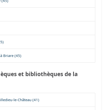
 (45)
5)
à Briare (45)
èques et bibliothèques de la
illedieu-le-Château (41)