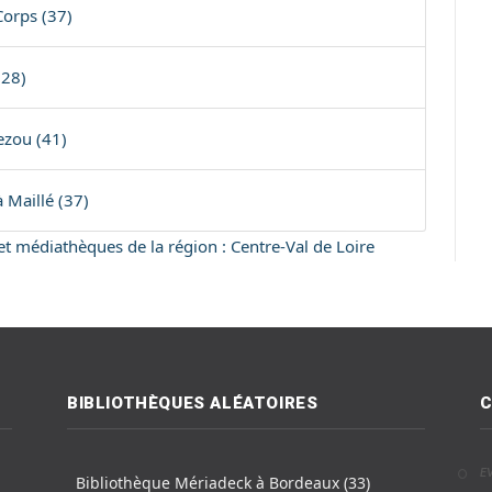
Corps (37)
(28)
ezou (41)
à Maillé (37)
 et médiathèques de la région : Centre-Val de Loire
BIBLIOTHÈQUES ALÉATOIRES
C
E
Bibliothèque Mériadeck à Bordeaux (33)