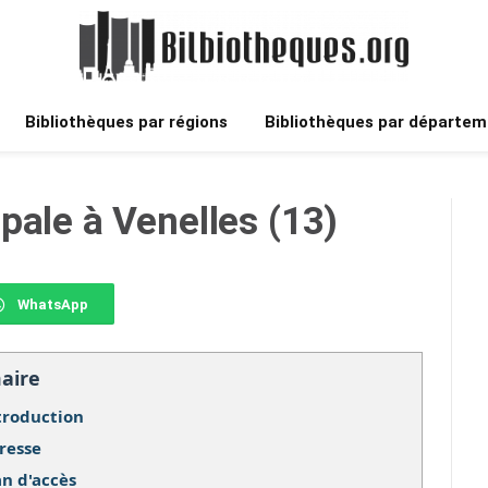
Bibliothèques par régions
Bibliothèques par départem
pale à Venelles (13)
WhatsApp
aire
troduction
resse
an d'accès