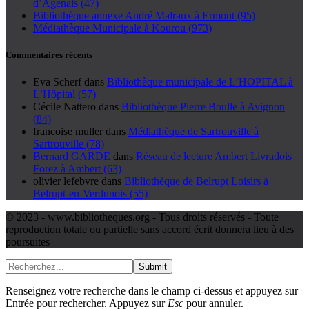
d’Agenais (47)
Bibliothèque annexe André Malraux à Ermont (95)
Médiathèque Municipale à Kourou (973)
Commentaires récents
Eva Scherf
dans
Bibliothèque municipale de L’HOPITAL à
L’Hôpital (57)
Cécile Nattero
dans
Bibliothèque Pierre Boulle à Avignon
(84)
francoise muller
dans
Médiathèque de Sartrouville à
Sartrouville (78)
Bernard GARDE
dans
Réseau de lecture Ambert Livradois
Forez à Ambert (63)
olivier lefebvre
dans
Bibliothèque de Belrupt Loisirs à
Belrupt-en-Verdunois (55)
© 2023 - www.bibliotheques.org - Tous droits réservés - Toute
reproduction totale ou partielle sans accord écrit donnera lieu à des
poursuites
Submit
Renseignez votre recherche dans le champ ci-dessus et appuyez sur
Entrée pour rechercher. Appuyez sur
Esc
pour annuler.