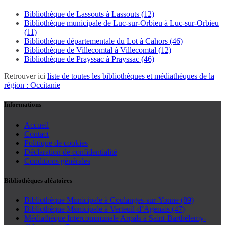
Bibliothèque de Lassouts à Lassouts (12)
Bibliothèque municipale de Luc-sur-Orbieu à Luc-sur-Orbieu
(11)
Bibliothèque départementale du Lot à Cahors (46)
Bibliothèque de Villecomtal à Villecomtal (12)
Bibliothèque de Prayssac à Prayssac (46)
Retrouver ici
liste de toutes les bibliothèques et médiathèques de la
région : Occitanie
Informations
Accueil
Contact
Politique de cookies
Déclaration de confidentialité
Conditions générales
Bibliothèques aléatoires
Bibliothèque Municipale à Coulanges-sur-Yonne (89)
Bibliothèque Municipale à Verteuil-d’Agenais (47)
Médiathèque Intercommunale Arpals à Saint-Barthélemy-