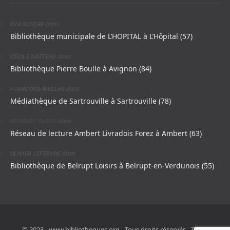
dans
EVA SCHERF
Bibliothèque municipale de L’HOPITAL à L’Hôpital (57)
dans
CÉCILE NATTERO
Bibliothèque Pierre Boulle à Avignon (84)
dans
FRANCOISE MULLER
Médiathèque de Sartrouville à Sartrouville (78)
dans
BERNARD GARDE
Réseau de lecture Ambert Livradois Forez à Ambert (63)
dans
OLIVIER LEFEBVRE
Bibliothèque de Belrupt Loisirs à Belrupt-en-Verdunois (55)
© 2023 - www.bibliotheques.org - Tous droits réservés - Toute