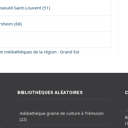
raould-Saint-Louvent (51)
rsheim (68)
 et médiathèques de la région : Grand Est
BIBLIOTHÈQUES ALÉATOIRES
C
E
médiathèque graine de culture à Trémuson
B
(22)
L