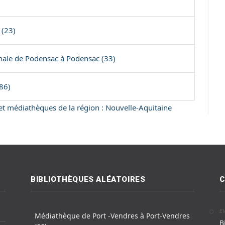
 (23)
ale de Podensac à Podensac (33)
86)
s et médiathèques de la région : Nouvelle-Aquitaine
BIBLIOTHÈQUES ALÉATOIRES
C
E
Médiathèque de Port -Vendres à Port-Vendres
B