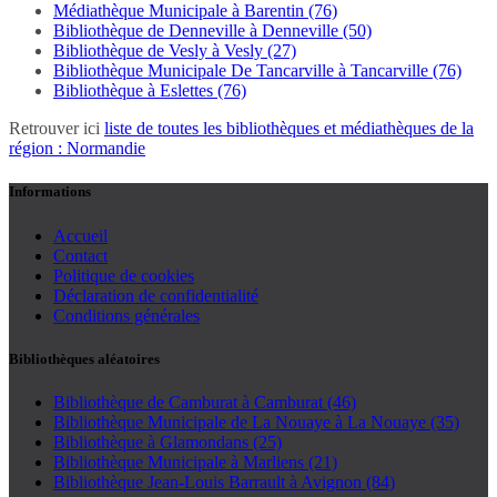
Médiathèque Municipale à Barentin (76)
Bibliothèque de Denneville à Denneville (50)
Bibliothèque de Vesly à Vesly (27)
Bibliothèque Municipale De Tancarville à Tancarville (76)
Bibliothèque à Eslettes (76)
Retrouver ici
liste de toutes les bibliothèques et médiathèques de la
région : Normandie
Informations
Accueil
Contact
Politique de cookies
Déclaration de confidentialité
Conditions générales
Bibliothèques aléatoires
Bibliothèque de Camburat à Camburat (46)
Bibliothèque Municipale de La Nouaye à La Nouaye (35)
Bibliothèque à Glamondans (25)
Bibliothèque Municipale à Marliens (21)
Bibliothèque Jean-Louis Barrault à Avignon (84)