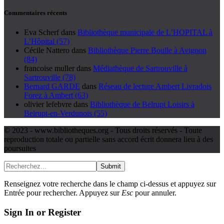
Commentaires récents
Eva Scherf
dans
Bibliothèque municipale de L’HOPITAL à
L’Hôpital (57)
Cécile Nattero
dans
Bibliothèque Pierre Boulle à Avignon
(84)
francoise muller
dans
Médiathèque de Sartrouville à
Sartrouville (78)
Bernard GARDE
dans
Réseau de lecture Ambert Livradois
Forez à Ambert (63)
olivier lefebvre
dans
Bibliothèque de Belrupt Loisirs à
Belrupt-en-Verdunois (55)
© 2023 - www.bibliotheques.org - Tous droits réservés - Toute
reproduction totale ou partielle sans accord écrit donnera lieu à des
poursuites
Submit
Renseignez votre recherche dans le champ ci-dessus et appuyez sur
Entrée pour rechercher. Appuyez sur
Esc
pour annuler.
Sign In or Register