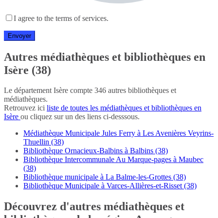
I agree to the terms of services.
Autres médiathèques et bibliothèques en
Isère (38)
Le département Isère compte 346 autres bibliothèques et
médiathèques.
Retrouvez ici
liste de toutes les médiathèques et bibliothèques en
Isère
ou cliquez sur un des liens ci-desssous.
Médiathèque Municipale Jules Ferry à Les Avenières Veyrins-
Thuellin (38)
Bibliothèque Ornacieux-Balbins à Balbins (38)
Bibliothèque Intercommunale Au Marque-pages à Maubec
(38)
Bibliothèque municipale à La Balme-les-Grottes (38)
Bibliothèque Municipale à Varces-Allières-et-Risset (38)
Découvrez d'autres médiathèques et