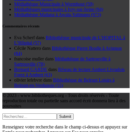
Médiathèque Municipale à Wormhout (59)
Médiathèques municipales à Ivry-sur-Seine (94)
Médiathèque Mailana à Awala-Yalimapo (973)
Commentaires récents
Eva Scherf
dans
Bibliothèque municipale de L’HOPITAL à
L’Hôpital (57)
Cécile Nattero
dans
Bibliothèque Pierre Boulle à Avignon
(84)
francoise muller
dans
Médiathèque de Sartrouville à
Sartrouville (78)
Bernard GARDE
dans
Réseau de lecture Ambert Livradois
Forez à Ambert (63)
olivier lefebvre
dans
Bibliothèque de Belrupt Loisirs à
Belrupt-en-Verdunois (55)
© 2023 - www.bibliotheques.org - Tous droits réservés - Toute
reproduction totale ou partielle sans accord écrit donnera lieu à des
poursuites
Submit
Renseignez votre recherche dans le champ ci-dessus et appuyez sur