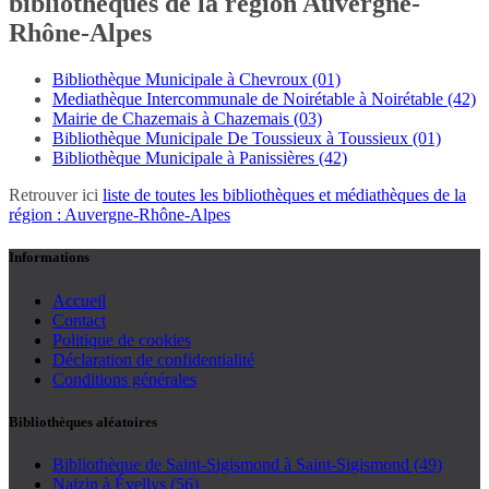
bibliothèques de la région Auvergne-
Rhône-Alpes
Bibliothèque Municipale à Chevroux (01)
Mediathèque Intercommunale de Noirétable à Noirétable (42)
Mairie de Chazemais à Chazemais (03)
Bibliothèque Municipale De Toussieux à Toussieux (01)
Bibliothèque Municipale à Panissières (42)
Retrouver ici
liste de toutes les bibliothèques et médiathèques de la
région : Auvergne-Rhône-Alpes
Informations
Accueil
Contact
Politique de cookies
Déclaration de confidentialité
Conditions générales
Bibliothèques aléatoires
Bibliothèque de Saint-Sigismond à Saint-Sigismond (49)
Naizin à Évellys (56)