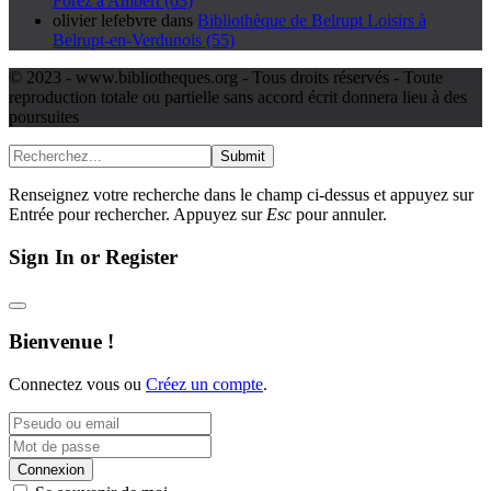
Forez à Ambert (63)
olivier lefebvre
dans
Bibliothèque de Belrupt Loisirs à
Belrupt-en-Verdunois (55)
© 2023 - www.bibliotheques.org - Tous droits réservés - Toute
reproduction totale ou partielle sans accord écrit donnera lieu à des
poursuites
Submit
Renseignez votre recherche dans le champ ci-dessus et appuyez sur
Entrée pour rechercher. Appuyez sur
Esc
pour annuler.
Sign In or Register
Bienvenue !
Connectez vous ou
Créez un compte
.
Connexion