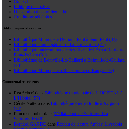
Contact
Politique de cookies
Déclaration de confidentialité
Conditions générales
Bibliothèques aléatoires
Bibliothèque Municipale De Saint Paul à Saint-Paul (33)
Bibliothèque municipale à Toulon-sur-Arroux (71)
Bibliothèque Intercommunale des Rives de l’Arn à Bout-du-
Pont-de-Larn (81)
Bibliothèque de Boinville-Le-Gaillard à Boinville-le-Gaillard
(78)
Bibliothèque Municipale à Bellecombe-en-Bauges (73)
Commentaires récents
Eva Scherf
dans
Bibliothèque municipale de L’HOPITAL à
L’Hôpital (57)
Cécile Nattero
dans
Bibliothèque Pierre Boulle à Avignon
(84)
francoise muller
dans
Médiathèque de Sartrouville à
Sartrouville (78)
Bernard GARDE
dans
Réseau de lecture Ambert Livradois