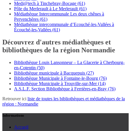
Medi@tech à Tinchebray-Bocage (61)
Pôle du Merlerault à Le Merlerault (61)
Médiathèque Intercommunale Les deux chênes à
Pervenchères (61)
Médiathèque intercommunale d’Ecouché-les-Vallées à
Écouché-les-Vallées (61)
Découvrez d'autres médiathèques et
bibliothèques de la région Normandie
Bibliothèque Louis Lansonneur – La Glacerie à Cherbourg-
en-Cotentin (50)
Bibliothèque municipale à Bacquepuis (27)
Bibliothèque Municipale à Fontaine-le-Bourg (76)
Bibliothèque Municipale à Trouville-sur-Mer (14)
A.S.L.F. Section Bibliothèque à Ferrières-en-Bray (76)
Retrouver ici
liste de toutes les bibliothèques et médiathèques de la
région : Normandie
Informations
Accueil