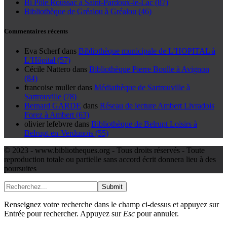
Bi Pôle Roussac à Saint-Pardoux-le-Lac (87)
Bibliothèque de Gréalou à Gréalou (46)
Commentaires récents
Eva Scherf
dans
Bibliothèque municipale de L’HOPITAL à
L’Hôpital (57)
Cécile Nattero
dans
Bibliothèque Pierre Boulle à Avignon
(84)
francoise muller
dans
Médiathèque de Sartrouville à
Sartrouville (78)
Bernard GARDE
dans
Réseau de lecture Ambert Livradois
Forez à Ambert (63)
olivier lefebvre
dans
Bibliothèque de Belrupt Loisirs à
Belrupt-en-Verdunois (55)
© 2023 - www.bibliotheques.org - Tous droits réservés - Toute
reproduction totale ou partielle sans accord écrit donnera lieu à des
poursuites
Submit
Renseignez votre recherche dans le champ ci-dessus et appuyez sur
Entrée pour rechercher. Appuyez sur
Esc
pour annuler.