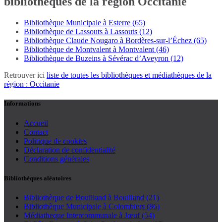
bibliothèques de la région Occitanie
Bibliothèque Municipale à Esterre (65)
Bibliothèque de Lassouts à Lassouts (12)
Bibliothèque Claude Nougaro à Bordères-sur-l’Échez (65)
Bibliothèque de Montvalent à Montvalent (46)
Bibliothèque de Buzeins à Sévérac d’Aveyron (12)
Retrouver ici
liste de toutes les bibliothèques et médiathèques de la
région : Occitanie
Informations
Accueil
Contact
Politique de cookies
Déclaration de confidentialité
Conditions générales
Bibliothèques aléatoires
Bibliothèque de Bouilland à Bouilland (21)
Bibliothèque Municipale à Colombiers (86)
Médiatheque Intercommunale à Jœuf (54)