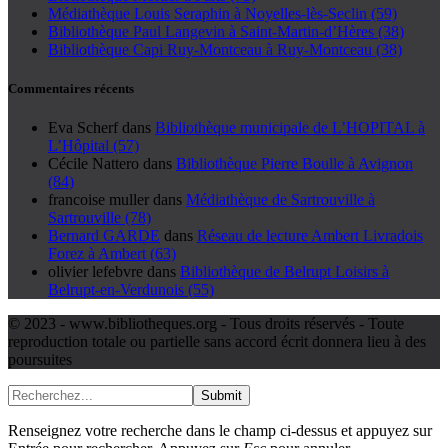
Médiathèque Louis Seraphin à Noyelles-lès-Seclin (59)
Bibliothèque Paul Langevin à Saint-Martin-d’Hères (38)
Bibliothèque Capi Ruy-Montceau à Ruy-Montceau (38)
Commentaires récents
Eva Scherf
dans
Bibliothèque municipale de L’HOPITAL à
L’Hôpital (57)
Cécile Nattero
dans
Bibliothèque Pierre Boulle à Avignon
(84)
francoise muller
dans
Médiathèque de Sartrouville à
Sartrouville (78)
Bernard GARDE
dans
Réseau de lecture Ambert Livradois
Forez à Ambert (63)
olivier lefebvre
dans
Bibliothèque de Belrupt Loisirs à
Belrupt-en-Verdunois (55)
© 2023 - www.bibliotheques.org - Tous droits réservés - Toute
reproduction totale ou partielle sans accord écrit donnera lieu à des
poursuites
Submit
Renseignez votre recherche dans le champ ci-dessus et appuyez sur