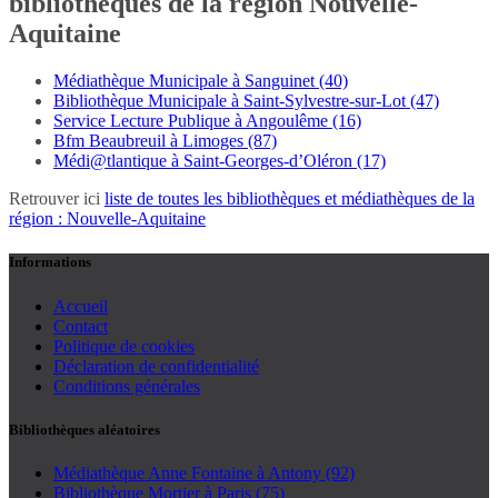
bibliothèques de la région Nouvelle-
Aquitaine
Médiathèque Municipale à Sanguinet (40)
Bibliothèque Municipale à Saint-Sylvestre-sur-Lot (47)
Service Lecture Publique à Angoulême (16)
Bfm Beaubreuil à Limoges (87)
Médi@tlantique à Saint-Georges-d’Oléron (17)
Retrouver ici
liste de toutes les bibliothèques et médiathèques de la
région : Nouvelle-Aquitaine
Informations
Accueil
Contact
Politique de cookies
Déclaration de confidentialité
Conditions générales
Bibliothèques aléatoires
Médiathèque Anne Fontaine à Antony (92)
Bibliothèque Mortier à Paris (75)