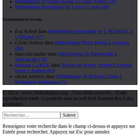
Bibliothèque D’eclans-Nenon à Éclans-Nenon (39)
Bibliothèque Municipale De Linxe à Linxe (40)
Commentaires récents
Eva Scherf
dans
Bibliothèque municipale de L’HOPITAL à
L’Hôpital (57)
Cécile Nattero
dans
Bibliothèque Pierre Boulle à Avignon
(84)
francoise muller
dans
Médiathèque de Sartrouville à
Sartrouville (78)
Bernard GARDE
dans
Réseau de lecture Ambert Livradois
Forez à Ambert (63)
olivier lefebvre
dans
Bibliothèque de Belrupt Loisirs à
Belrupt-en-Verdunois (55)
© 2023 - www.bibliotheques.org - Tous droits réservés - Toute
reproduction totale ou partielle sans accord écrit donnera lieu à des
poursuites
Submit
Renseignez votre recherche dans le champ ci-dessus et appuyez sur
Entrée pour rechercher. Appuyez sur
Esc
pour annuler.