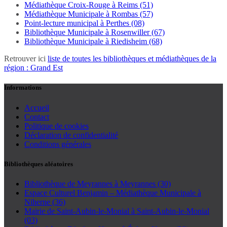
Médiathèque Croix-Rouge à Reims (51)
Médiathèque Municipale à Rombas (57)
Point-lecture municipal à Perthes (08)
Bibliothèque Municipale à Rosenwiller (67)
Bibliothèque Municipale à Riedisheim (68)
Retrouver ici
liste de toutes les bibliothèques et médiathèques de la
région : Grand Est
Informations
Accueil
Contact
Politique de cookies
Déclaration de confidentialité
Conditions générales
Bibliothèques aléatoires
Bibliothèque de Meyrannes à Meyrannes (30)
Espace Culturel Benjamin – Médiathèque Municipale à
Niherne (36)
Mairie de Saint-Aubin-le-Monial à Saint-Aubin-le-Monial
(03)