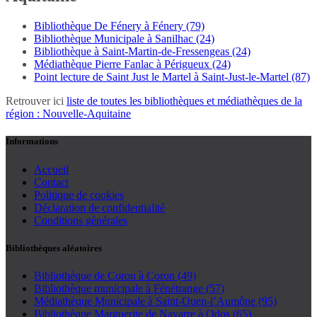
Bibliothèque De Fénery à Fénery (79)
Bibliothèque Municipale à Sanilhac (24)
Bibliothèque à Saint-Martin-de-Fressengeas (24)
Médiathèque Pierre Fanlac à Périgueux (24)
Point lecture de Saint Just le Martel à Saint-Just-le-Martel (87)
Retrouver ici
liste de toutes les bibliothèques et médiathèques de la
région : Nouvelle-Aquitaine
Informations
Accueil
Contact
Politique de cookies
Déclaration de confidentialité
Conditions générales
Bibliothèques aléatoires
Bibliothèque de Coron à Coron (49)
Bibliothèque municipale à Fénétrange (57)
Médiathèque Municipale à Saint-Ouen-l’Aumône (95)
Bibliothèque Marguerite de Navarre à Odos (65)