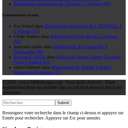
Bibliothèque municipale de Thorigny à Thorigny (85)
Commentaires récents
Eva Scherf
dans
Bibliothèque municipale de L’HOPITAL à
L’Hôpital (57)
Cécile Nattero
dans
Bibliothèque Pierre Boulle à Avignon
(84)
francoise muller
dans
Médiathèque de Sartrouville à
Sartrouville (78)
Bernard GARDE
dans
Réseau de lecture Ambert Livradois
Forez à Ambert (63)
olivier lefebvre
dans
Bibliothèque de Belrupt Loisirs à
Belrupt-en-Verdunois (55)
© 2023 - www.bibliotheques.org - Tous droits réservés - Toute
reproduction totale ou partielle sans accord écrit donnera lieu à des
poursuites
Submit
Renseignez votre recherche dans le champ ci-dessus et appuyez sur
Entrée pour rechercher. Appuyez sur
Esc
pour annuler.