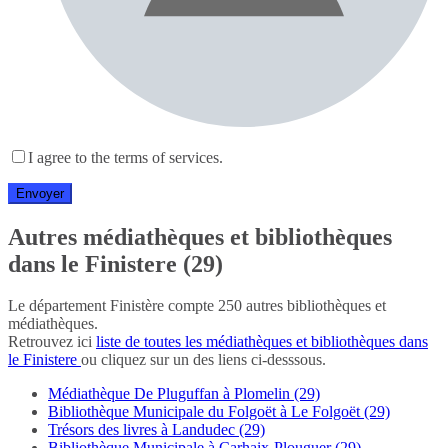
I agree to the terms of services.
Autres médiathèques et bibliothèques
dans le Finistere (29)
Le département Finistère compte 250 autres bibliothèques et
médiathèques.
Retrouvez ici
liste de toutes les médiathèques et bibliothèques dans
le Finistere
ou cliquez sur un des liens ci-desssous.
Médiathèque De Pluguffan à Plomelin (29)
Bibliothèque Municipale du Folgoët à Le Folgoët (29)
Trésors des livres à Landudec (29)
Bibliothèque Municipale à Carhaix-Plouguer (29)