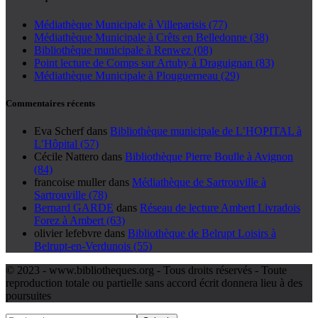
Médiathèque Municipale à Villeparisis (77)
Médiathèque Municipale à Crêts en Belledonne (38)
Bibliothèque municipale à Renwez (08)
Point lecture de Comps sur Artuby à Draguignan (83)
Médiathèque Municipale à Plouguerneau (29)
Commentaires récents
Eva Scherf
dans
Bibliothèque municipale de L’HOPITAL à
L’Hôpital (57)
Cécile Nattero
dans
Bibliothèque Pierre Boulle à Avignon
(84)
francoise muller
dans
Médiathèque de Sartrouville à
Sartrouville (78)
Bernard GARDE
dans
Réseau de lecture Ambert Livradois
Forez à Ambert (63)
olivier lefebvre
dans
Bibliothèque de Belrupt Loisirs à
Belrupt-en-Verdunois (55)
© 2023 - www.bibliotheques.org - Tous droits réservés - Toute
reproduction totale ou partielle sans accord écrit donnera lieu à des
poursuites