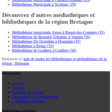
Bibliothèque Municipale à Scrignac (29)
Découvrez d'autres médiathèques et
bibliothèques de la région Bretagne
Médiathèque municipale Agora à Bourg-des-Comptes (35)
Médiathèque de Beaupré-Tohannic à Vannes (56)
Médiathèque De Dourdain à Dourdain (35)
Médiathèque à Renac (35)
Bibliothèque de Guilliers à Guilliers (56)
Retrouver ici
liste de toutes les bibliothèques et médiathèques de la
région : Bretagne
Informations
Accueil
Contact
Politique de cookies
Déclaration de confidentialité
Conditions générales
Bibliothèques aléatoires