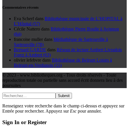
Commentaires récents
Eva Scherf
dans
Bibliothèque municipale de L’HOPITAL à
L’Hôpital (57)
Cécile Nattero
dans
Bibliothèque Pierre Boulle à Avignon
(84)
francoise muller
dans
Médiathèque de Sartrouville à
Sartrouville (78)
Bernard GARDE
dans
Réseau de lecture Ambert Livradois
Forez à Ambert (63)
olivier lefebvre
dans
Bibliothèque de Belrupt Loisirs à
Belrupt-en-Verdunois (55)
© 2023 - www.bibliotheques.org - Tous droits réservés - Toute
reproduction totale ou partielle sans accord écrit donnera lieu à des
poursuites
Submit
Renseignez votre recherche dans le champ ci-dessus et appuyez sur
Entrée pour rechercher. Appuyez sur
Esc
pour annuler.
Sign In or Register