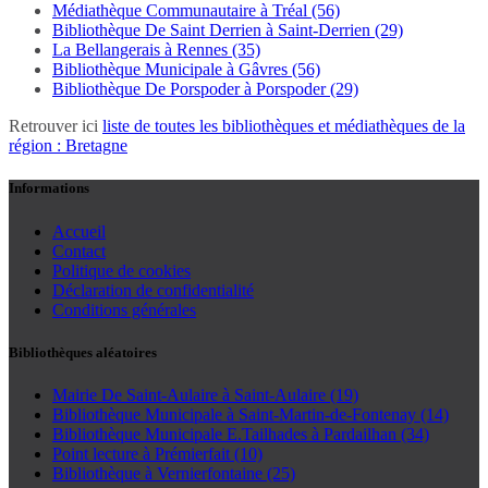
Médiathèque Communautaire à Tréal (56)
Bibliothèque De Saint Derrien à Saint-Derrien (29)
La Bellangerais à Rennes (35)
Bibliothèque Municipale à Gâvres (56)
Bibliothèque De Porspoder à Porspoder (29)
Retrouver ici
liste de toutes les bibliothèques et médiathèques de la
région : Bretagne
Informations
Accueil
Contact
Politique de cookies
Déclaration de confidentialité
Conditions générales
Bibliothèques aléatoires
Mairie De Saint-Aulaire à Saint-Aulaire (19)
Bibliothèque Municipale à Saint-Martin-de-Fontenay (14)
Bibliothèque Municipale E.Tailhades à Pardailhan (34)
Point lecture à Prémierfait (10)
Bibliothèque à Vernierfontaine (25)