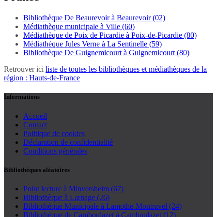
Bibliothèque De Beaurevoir à Beaurevoir (02)
Médiathèque municipale à Ville (60)
Médiathèque de Poix de Picardie à Poix-de-Picardie (80)
Médiathèque Jules Verne à La Sentinelle (59)
Bibliothèque De Guignemicourt à Guignemicourt (80)
Retrouver ici
liste de toutes les bibliothèques et médiathèques de la
région : Hauts-de-France
Informations
Accueil
Contact
Politique de cookies
Déclaration de confidentialité
Conditions générales
Bibliothèques aléatoires
Point lecture à Minversheim (67)
Bibliothèque à Larnage (26)
Bibliothèque Municipale à Lamothe-Montravel (24)
Bibliothèque de Camboulazet à Camboulazet (12)