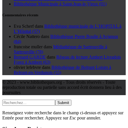
Bibliothèque Municipale à Saint-Jean-le-Vieux (01)
Commentaires récents
Eva Scherf
dans
Bibliothèque municipale de L’HOPITAL à
L’Hôpital (57)
Cécile Nattero
dans
Bibliothèque Pierre Boulle à Avignon
(84)
francoise muller
dans
Médiathèque de Sartrouville à
Sartrouville (78)
Bernard GARDE
dans
Réseau de lecture Ambert Livradois
Forez à Ambert (63)
olivier lefebvre
dans
Bibliothèque de Belrupt Loisirs à
Belrupt-en-Verdunois (55)
© 2023 - www.bibliotheques.org - Tous droits réservés - Toute
reproduction totale ou partielle sans accord écrit donnera lieu à des
poursuites
Submit
Renseignez votre recherche dans le champ ci-dessus et appuyez sur
Entrée pour rechercher. Appuyez sur
Esc
pour annuler.