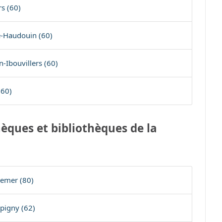
rs (60)
e-Haudouin (60)
-Ibouvillers (60)
(60)
èques et bibliothèques de la
remer (80)
pigny (62)