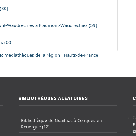
(80)
nt-Waudrechies à Flaumont-Waudrechies (59)
rs (60)
s et médiathèques de la région : Hauts-de-France
BIBLIOTHÈQUES ALÉATOIRES
C
E
Bibliothèque de Noailhac à Conques-en-
B
Rouergue (12)
L