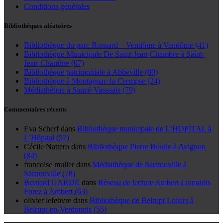
Conditions générales
Bibliothèques aléatoires
Bibliothèque du parc Ronsard – Vendôme à Vendôme (41)
Bibliothèque Municipale De Saint-Jean-Chambre à Saint-
Jean-Chambre (07)
Bibliothèque patrimoniale à Abbeville (80)
Bibliothèque à Montagnac-la-Crempse (24)
Médiathèque à Sauzé-Vaussais (79)
Commentaires récents
Eva Scherf
dans
Bibliothèque municipale de L’HOPITAL à
L’Hôpital (57)
Cécile Nattero
dans
Bibliothèque Pierre Boulle à Avignon
(84)
francoise muller
dans
Médiathèque de Sartrouville à
Sartrouville (78)
Bernard GARDE
dans
Réseau de lecture Ambert Livradois
Forez à Ambert (63)
olivier lefebvre
dans
Bibliothèque de Belrupt Loisirs à
Belrupt-en-Verdunois (55)