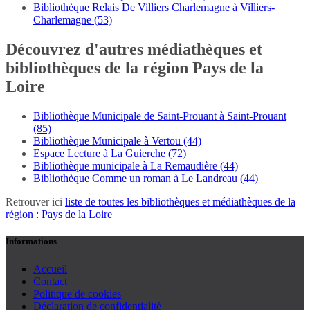
Bibliothèque Relais De Villiers Charlemagne à Villiers-
Charlemagne (53)
Découvrez d'autres médiathèques et
bibliothèques de la région Pays de la
Loire
Bibliothèque Municipale de Saint-Prouant à Saint-Prouant
(85)
Bibliothèque Municipale à Vertou (44)
Espace Lecture à La Guierche (72)
Bibliothèque municipale à La Remaudière (44)
Bibliothèque Comme un roman à Le Landreau (44)
Retrouver ici
liste de toutes les bibliothèques et médiathèques de la
région : Pays de la Loire
Informations
Accueil
Contact
Politique de cookies
Déclaration de confidentialité