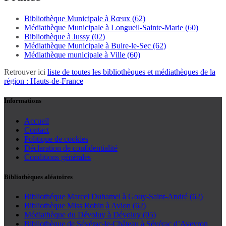
Bibliothèque Municipale à Rœux (62)
Médiathèque Municipale à Longueil-Sainte-Marie (60)
Bibliothèque à Jussy (02)
Médiathèque Municipale à Buire-le-Sec (62)
Médiathèque municipale à Ville (60)
Retrouver ici
liste de toutes les bibliothèques et médiathèques de la
région : Hauts-de-France
Informations
Accueil
Contact
Politique de cookies
Déclaration de confidentialité
Conditions générales
Bibliothèques aléatoires
Bibliothéque Marcel Duhamel à Gouy-Saint-André (62)
Bibliothèque Miss Robin à Avion (62)
Médiathèque du Dévoluy à Dévoluy (05)
Bibliothèque de Sévérac-le-Château à Sévérac d’Aveyron