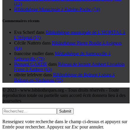
(12)
Bibliothèque Municipale à Habère-Poche (74)
Commentaires récents
Eva Scherf
dans
Bibliothèque municipale de L’HOPITAL à
L’Hôpital (57)
Cécile Nattero
dans
Bibliothèque Pierre Boulle à Avignon
(84)
francoise muller
dans
Médiathèque de Sartrouville à
Sartrouville (78)
Bernard GARDE
dans
Réseau de lecture Ambert Livradois
Forez à Ambert (63)
olivier lefebvre
dans
Bibliothèque de Belrupt Loisirs à
Belrupt-en-Verdunois (55)
© 2023 - www.bibliotheques.org - Tous droits réservés - Toute
reproduction totale ou partielle sans accord écrit donnera lieu à des
poursuites
Submit
Renseignez votre recherche dans le champ ci-dessus et appuyez sur
Entrée pour rechercher. Appuyez sur
Esc
pour annuler.