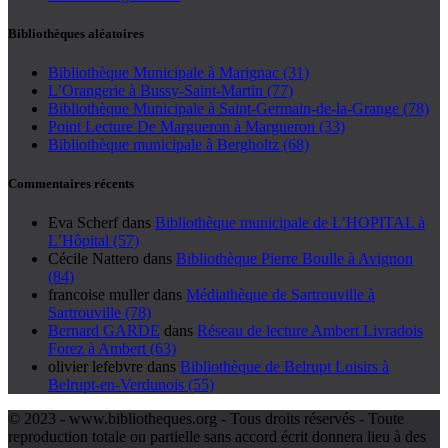
Bibliothèques aléatoires
Bibliothèque Municipale à Marignac (31)
L’Orangerie à Bussy-Saint-Martin (77)
Bibliothèque Municipale à Saint-Germain-de-la-Grange (78)
Point Lecture De Margueron à Margueron (33)
Bibliothèque municipale à Bergholtz (68)
Commentaires récents
Eva Scherf
dans
Bibliothèque municipale de L’HOPITAL à
L’Hôpital (57)
Cécile Nattero
dans
Bibliothèque Pierre Boulle à Avignon
(84)
francoise muller
dans
Médiathèque de Sartrouville à
Sartrouville (78)
Bernard GARDE
dans
Réseau de lecture Ambert Livradois
Forez à Ambert (63)
olivier lefebvre
dans
Bibliothèque de Belrupt Loisirs à
Belrupt-en-Verdunois (55)
© 2023 - www.bibliotheques.org - Tous droits réservés - Toute
reproduction totale ou partielle sans accord écrit donnera lieu à des