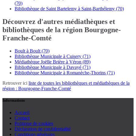
(70)
Bibliothèque de Saint Bartelemy à Saint-Barthélemy (70)
Découvrez d'autres médiathèques et
bibliothèques de la région Bourgogne-
Franche-Comté
Boult à Boult (70)
Bibliothèque Municipale à Cuisery (71)
Médiathèque Joëlle Brière à Véron (89)
Bibliothèque Municipale à Davayé (71)
Bibliothèque Municipale à Romanèche-Thorins (71)
Retrouver ici
liste de toutes les bibliothèques et médiathèques de la
région : Bourgogne-Franche-Comté
Informations
Accueil
Contact
Politique de cookies
Déclaration de confidentialité
Conditions générales