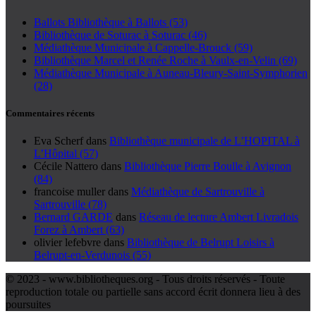
Ballots Bibliothèque à Ballots (53)
Bibliothèque de Soturac à Soturac (46)
Médiathèque Municipale à Cappelle-Brouck (59)
Bibliothèque Marcel et Renée Roche à Vaulx-en-Velin (69)
Médiathèque Municipale à Auneau-Bleury-Saint-Symphorien
(28)
Commentaires récents
Eva Scherf
dans
Bibliothèque municipale de L’HOPITAL à
L’Hôpital (57)
Cécile Nattero
dans
Bibliothèque Pierre Boulle à Avignon
(84)
francoise muller
dans
Médiathèque de Sartrouville à
Sartrouville (78)
Bernard GARDE
dans
Réseau de lecture Ambert Livradois
Forez à Ambert (63)
olivier lefebvre
dans
Bibliothèque de Belrupt Loisirs à
Belrupt-en-Verdunois (55)
© 2023 - www.bibliotheques.org - Tous droits réservés - Toute
reproduction totale ou partielle sans accord écrit donnera lieu à des
poursuites