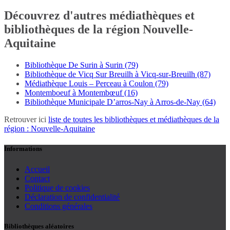
Découvrez d'autres médiathèques et
bibliothèques de la région Nouvelle-
Aquitaine
Bibliothèque De Surin à Surin (79)
Bibliothèque de Vicq Sur Breuilh à Vicq-sur-Breuilh (87)
Médiathèque Louis – Perceau à Coulon (79)
Montemboeuf à Montembœuf (16)
Bibliothèque Municipale D’arros-Nay à Arros-de-Nay (64)
Retrouver ici
liste de toutes les bibliothèques et médiathèques de la
région : Nouvelle-Aquitaine
Informations
Accueil
Contact
Politique de cookies
Déclaration de confidentialité
Conditions générales
Bibliothèques aléatoires