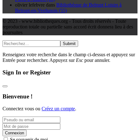
olivier lefebvre
dans
Bibliothèque de Belrupt Loisirs à
Belrupt-en-Verdunois (55)
© 2023 - www.bibliotheques.org - Tous droits réservés - Toute
reproduction totale ou partielle sans accord écrit donnera lieu à des
poursuites
Submit
Renseignez votre recherche dans le champ ci-dessus et appuyez sur
Entrée pour rechercher. Appuyez sur
Esc
pour annuler.
Sign In or Register
Bienvenue !
Connectez vous ou
Créez un compte
.
Connexion
Se souvenir de moi.