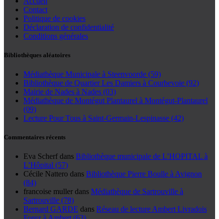
Accueil
Contact
Politique de cookies
Déclaration de confidentialité
Conditions générales
Bibliothèques aléatoires
Médiathèque Municipale à Steenvoorde (59)
Bibliothèque de Quartier Les Damiers à Courbevoie (92)
Mairie de Nades à Nades (03)
Médiathèque de Montégut Plantaurel à Montégut-Plantaurel
(09)
Lecture Pour Tous à Saint-Germain-Lespinasse (42)
Commentaires récents
Eva Scherf
dans
Bibliothèque municipale de L’HOPITAL à
L’Hôpital (57)
Cécile Nattero
dans
Bibliothèque Pierre Boulle à Avignon
(84)
francoise muller
dans
Médiathèque de Sartrouville à
Sartrouville (78)
Bernard GARDE
dans
Réseau de lecture Ambert Livradois
Forez à Ambert (63)