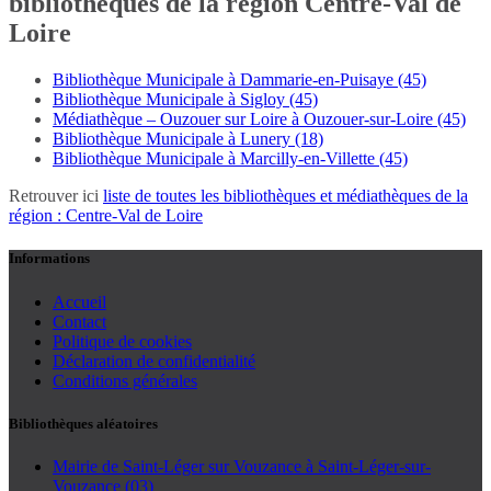
bibliothèques de la région Centre-Val de
Loire
Bibliothèque Municipale à Dammarie-en-Puisaye (45)
Bibliothèque Municipale à Sigloy (45)
Médiathèque – Ouzouer sur Loire à Ouzouer-sur-Loire (45)
Bibliothèque Municipale à Lunery (18)
Bibliothèque Municipale à Marcilly-en-Villette (45)
Retrouver ici
liste de toutes les bibliothèques et médiathèques de la
région : Centre-Val de Loire
Informations
Accueil
Contact
Politique de cookies
Déclaration de confidentialité
Conditions générales
Bibliothèques aléatoires
Mairie de Saint-Léger sur Vouzance à Saint-Léger-sur-
Vouzance (03)