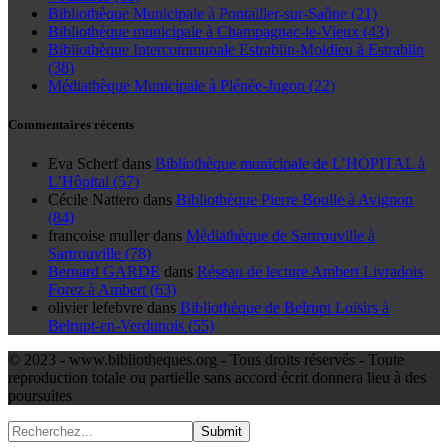
Bibliothèque Municipale à Pontailler-sur-Saône (21)
Bibliothèque municipale à Champagnac-le-Vieux (43)
Bibliothèque Intercommunale Estrablin-Moidieu à Estrablin
(38)
Médiathèque Municipale à Plénée-Jugon (22)
Commentaires récents
Eva Scherf
dans
Bibliothèque municipale de L’HOPITAL à
L’Hôpital (57)
Cécile Nattero
dans
Bibliothèque Pierre Boulle à Avignon
(84)
francoise muller
dans
Médiathèque de Sartrouville à
Sartrouville (78)
Bernard GARDE
dans
Réseau de lecture Ambert Livradois
Forez à Ambert (63)
olivier lefebvre
dans
Bibliothèque de Belrupt Loisirs à
Belrupt-en-Verdunois (55)
© 2023 - www.bibliotheques.org - Tous droits réservés - Toute
reproduction totale ou partielle sans accord écrit donnera lieu à des
poursuites
Submit