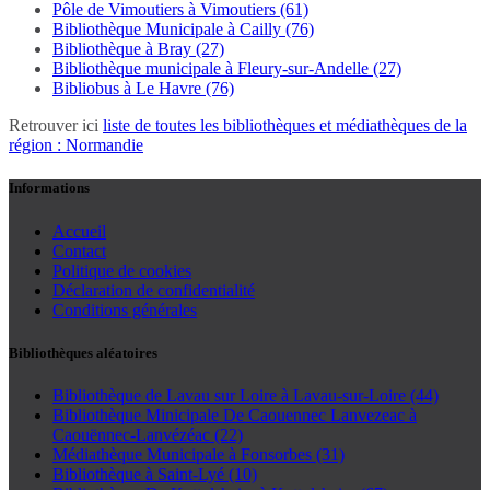
Pôle de Vimoutiers à Vimoutiers (61)
Bibliothèque Municipale à Cailly (76)
Bibliothèque à Bray (27)
Bibliothèque municipale à Fleury-sur-Andelle (27)
Bibliobus à Le Havre (76)
Retrouver ici
liste de toutes les bibliothèques et médiathèques de la
région : Normandie
Informations
Accueil
Contact
Politique de cookies
Déclaration de confidentialité
Conditions générales
Bibliothèques aléatoires
Bibliothèque de Lavau sur Loire à Lavau-sur-Loire (44)
Bibliothèque Minicipale De Caouennec Lanvezeac à
Caouënnec-Lanvézéac (22)
Médiathèque Municipale à Fonsorbes (31)
Bibliothèque à Saint-Lyé (10)