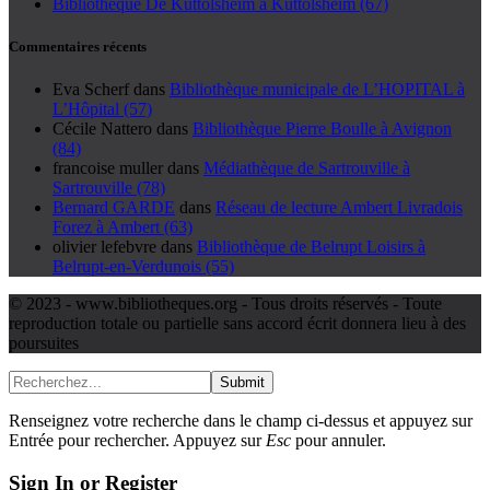
Bibliothèque De Kuttolsheim à Kuttolsheim (67)
Commentaires récents
Eva Scherf
dans
Bibliothèque municipale de L’HOPITAL à
L’Hôpital (57)
Cécile Nattero
dans
Bibliothèque Pierre Boulle à Avignon
(84)
francoise muller
dans
Médiathèque de Sartrouville à
Sartrouville (78)
Bernard GARDE
dans
Réseau de lecture Ambert Livradois
Forez à Ambert (63)
olivier lefebvre
dans
Bibliothèque de Belrupt Loisirs à
Belrupt-en-Verdunois (55)
© 2023 - www.bibliotheques.org - Tous droits réservés - Toute
reproduction totale ou partielle sans accord écrit donnera lieu à des
poursuites
Submit
Renseignez votre recherche dans le champ ci-dessus et appuyez sur
Entrée pour rechercher. Appuyez sur
Esc
pour annuler.
Sign In or Register