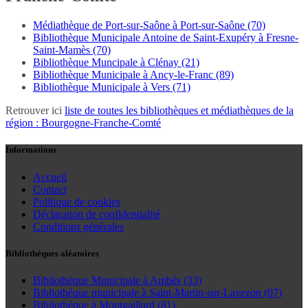
Médiathèque de Port-sur-Saône à Port-sur-Saône (70)
Bibliothèque Municipale Antoine de Saint-Exupéry à Fresne-
Saint-Mamès (70)
Bibliothèque Muncipale à Clénay (21)
Bibliothèque Municipale à Ancy-le-Franc (89)
Bibliothèque Municipale à Vers (71)
Retrouver ici
liste de toutes les bibliothèques et médiathèques de la
région : Bourgogne-Franche-Comté
Informations
Accueil
Contact
Politique de cookies
Déclaration de confidentialité
Conditions générales
Bibliothèques aléatoires
Bibliothèque Municipale à Ambès (33)
Bibliothèque municipale à Saint-Martin-sur-Lavezon (07)
Bibliothèque à Montgaillard (81)