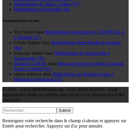
Bibliothèque de Silhac à Silhac (07)
Bibliothèque à Remouillé (44)
Commentaires récents
Eva Scherf
dans
Bibliothèque municipale de L’HOPITAL à
L’Hôpital (57)
Cécile Nattero
dans
Bibliothèque Pierre Boulle à Avignon
(84)
francoise muller
dans
Médiathèque de Sartrouville à
Sartrouville (78)
Bernard GARDE
dans
Réseau de lecture Ambert Livradois
Forez à Ambert (63)
olivier lefebvre
dans
Bibliothèque de Belrupt Loisirs à
Belrupt-en-Verdunois (55)
© 2023 - www.bibliotheques.org - Tous droits réservés - Toute
reproduction totale ou partielle sans accord écrit donnera lieu à des
poursuites
Submit
Renseignez votre recherche dans le champ ci-dessus et appuyez sur
Entrée pour rechercher. Appuyez sur
Esc
pour annuler.