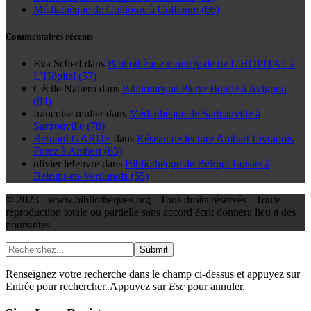
Médiathèque de Collioure à Collioure (66)
Commentaires récents
Eva Scherf
dans
Bibliothèque municipale de L’HOPITAL à
L’Hôpital (57)
Cécile Nattero
dans
Bibliothèque Pierre Boulle à Avignon
(84)
francoise muller
dans
Médiathèque de Sartrouville à
Sartrouville (78)
Bernard GARDE
dans
Réseau de lecture Ambert Livradois
Forez à Ambert (63)
olivier lefebvre
dans
Bibliothèque de Belrupt Loisirs à
Belrupt-en-Verdunois (55)
© 2023 - www.bibliotheques.org - Tous droits réservés - Toute
reproduction totale ou partielle sans accord écrit donnera lieu à des
poursuites
Submit
Renseignez votre recherche dans le champ ci-dessus et appuyez sur
Entrée pour rechercher. Appuyez sur
Esc
pour annuler.