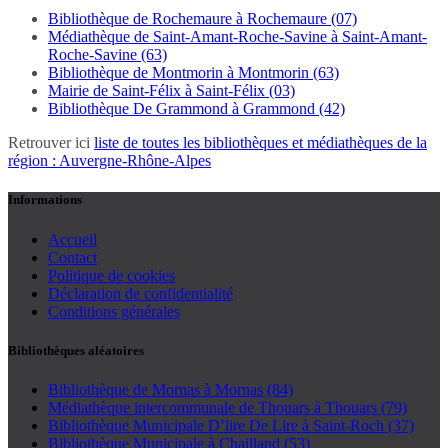
Bibliothèque de Rochemaure à Rochemaure (07)
Médiathèque de Saint-Amant-Roche-Savine à Saint-Amant-
Roche-Savine (63)
Bibliothèque de Montmorin à Montmorin (63)
Mairie de Saint-Félix à Saint-Félix (03)
Bibliothèque De Grammond à Grammond (42)
Retrouver ici
liste de toutes les bibliothèques et médiathèques de la
région : Auvergne-Rhône-Alpes
Informations
Accueil
Contact
Politique de cookies
Déclaration de confidentialité
Conditions générales
Bibliothèques aléatoires
Bibliothèque de Mornas à Mornas (84)
Médiathèque intercommunale de Thouars à Thouars (79)
Bibliothèque Municipale D’lire De Lire à Saint-Roch (37)
Bibliothèque Municipale à Chailland (53)